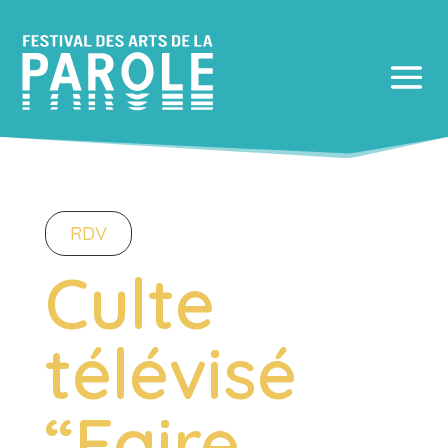
RDV
Culte
télévisé
“Faire