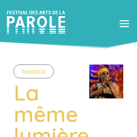
Spectacle
La
même
lumière