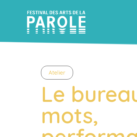
Atelier
Le burea
mots,
perform