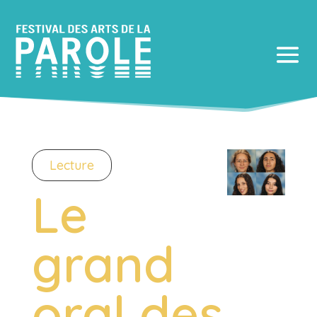
Lecture
Le
grand
oral des