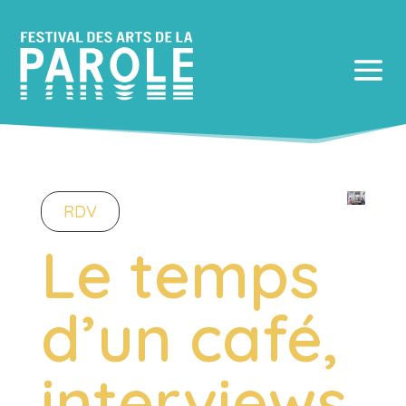
RDV
Le temps
d’un café,
interviews