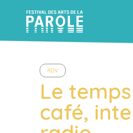
RDV
Le temps
café, int
radio